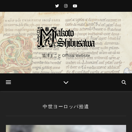
澁澤まこと Official Website
中世ヨーロッパ拾遺